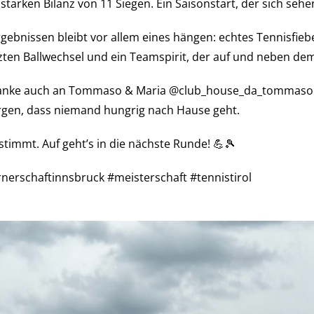
 starken Bilanz von 11 Siegen. Ein Saisonstart, der sich seh
ebnissen bleibt vor allem eines hängen: echtes Tennisfiebe
ten Ballwechsel und ein Teamspirit, der auf und neben dem 
anke auch an Tommaso & Maria @club_house_da_tommaso ,
rgen, dass niemand hungrig nach Hause geht.
stimmt. Auf geht’s in die nächste Runde! 💪🎾
rnerschaftinnsbruck #meisterschaft #tennistirol