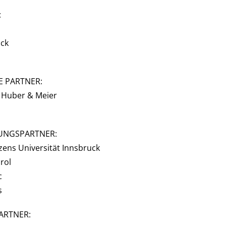
:
uck
E PARTNER:
 Huber & Meier
UNGSPARTNER:
zens Universität Innsbruck
rol
c
s
ARTNER: