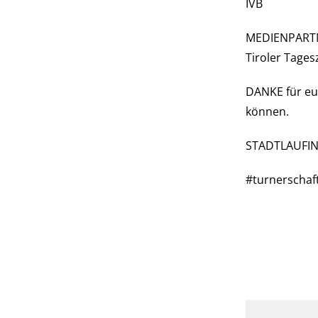
IVB
MEDIENPART
Tiroler Tages
DANKE für eur
können.
STADTLAUFI
#turnerschaft