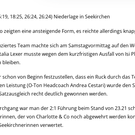
25:19, 18:25, 26:24, 26:24) Niederlage in Seekirchen
o zeigten eine ansteigende Form, es reichte allerdings kna
duziertes Team machte sich am Samstagvormittag auf den We
lia Lexer musste wegen dem kurzfristigen Ausfall von Isi Pl
n bleiben.
 schon von Beginn festzustellen, dass ein Ruck durch das 
n Leistung (O-Ton Headcoach Andrea Cestari) wurde den Sal
 Satzausgleich recht deutlich gewonnen werden.
urchgang war man der 2:1 Führung beim Stand von 23.21 sch
erinnen, der von Charlotte & Co noch abgewehrt werden kon
Seekirchnerinnen verwertet.