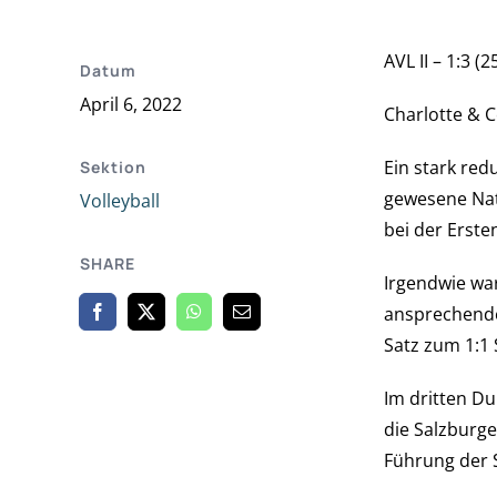
AVL II – 1:3 (
Datum
April 6, 2022
Charlotte & C
Ein stark re
Sektion
gewesene Nata
Volleyball
bei der Erste
SHARE
Irgendwie war
ansprechende
Satz zum 1:1
Im dritten D
die Salzburg
Führung der 